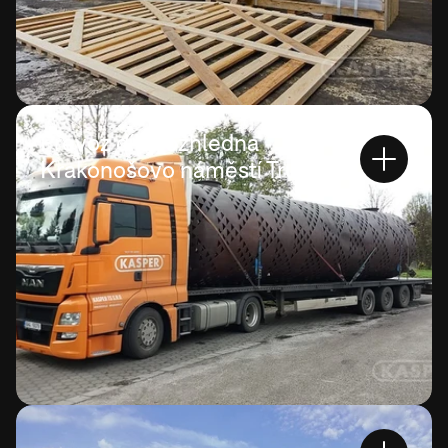
Převoz díla rozhledna -
Krakonošovo náměstí Trutnov