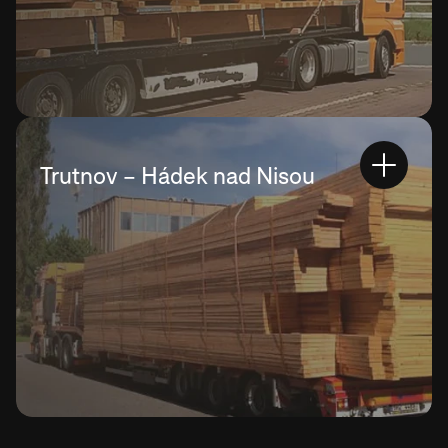
Trutnov – Hádek nad Nisou