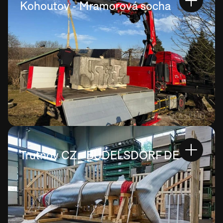
Kohoutov - Mramorová socha
Trutnov CZ - BÜDELSDORF DE