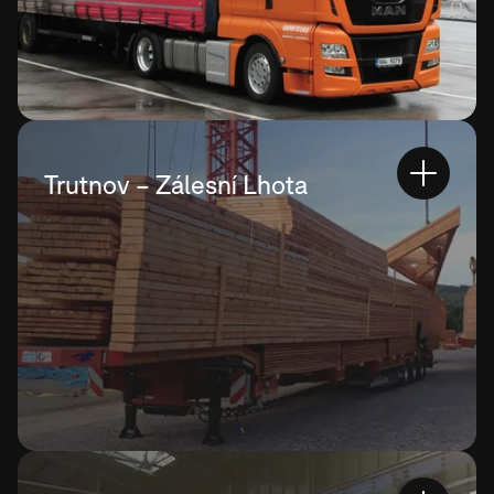
Trutnov – Zálesní Lhota