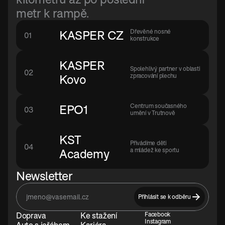
metr k rampě.
KASPER CZ
Dřevěné nosné 
01
konstrukce
KASPER 
Spolehlivý partner v oblasti 
02
Kovo
zpracování plechu
EPO1
Centrum současného 
03
umění v Trutnově
KST 
Přivádíme děti 
04
Academy
a mládež ke sportu
Newsletter
Přihlásit se k odběru
Doprava
Ke stažení
Facebook
Instagram